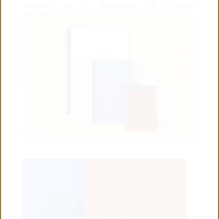
versaire de la fondation de l’institut
© 2019 TAISEI
CONTACT US
CONNECTED
WITH