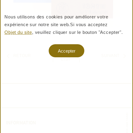
Nous utilisons des cookies pour améliorer votre
expérience sur notre site web.
Si vous acceptez
ACHETER DES PRODUITS
Objet du site
, veuillez cliquer sur le bouton "Accepter".
Warning: Undefined variable $shop_official_enable
Accepter
INFO
RETOUR
SUIVANT
in /virtual/htdocs/pro/taisei-shiki.jp/cms/wp-
LIST
content/themes/taisei-
shiki/templates/layouts/header.php on line 357
© 2019-2026 TAISEI
INFORMATION