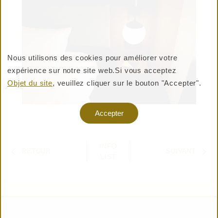
Nous utilisons des cookies pour améliorer votre
expérience sur notre site web.
Si vous acceptez
ACHETER DES PRODUITS
Objet du site
, veuillez cliquer sur le bouton "Accepter".
Warning: Undefined variable $shop_official_enable
Accepter
in /virtual/htdocs/pro/taisei-shiki.jp/cms/wp-
content/themes/taisei-
INFO
shiki/templates/layouts/header.php on line 357
RETOUR
SUIVANT
LIST