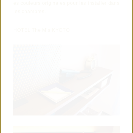
es couleurs originales pour les installer dans
© 2019 TAISEI
les chambres.
HOTEL The M’s KYOTO
CONTACT US
CONNECTED
WITH