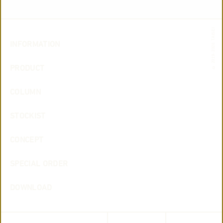
© 2019-2026 TAISEI
INFORMATION
PRODUCT
COLUMN
STOCKIST
CONCEPT
SPECIAL ORDER
DOWNLOAD