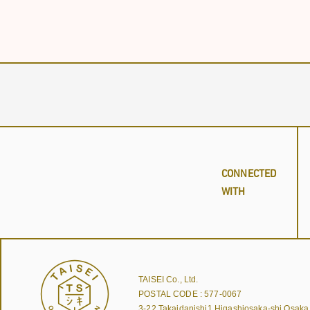
CONNECTED
WITH
TAISEI Co., Ltd.
POSTAL CODE : 577-0067
3-22,Takaidanishi1,Higashiosaka-shi,Osak