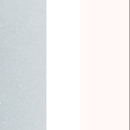
 ORDER
AD