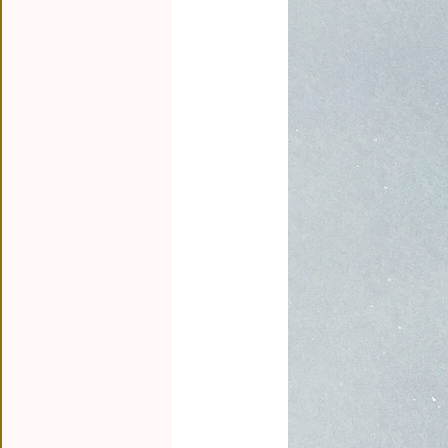
Wa
/v
sh