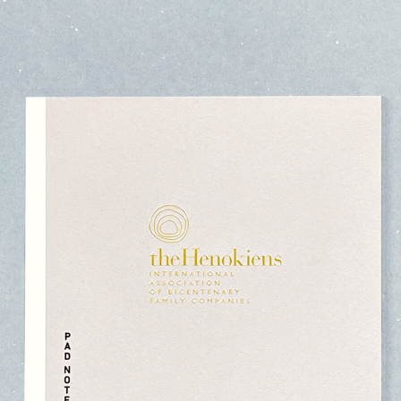
SPECIAL
DOWNLO
ACHETER DES PRODUITS
rning: Undefined variable $shop_official_enable in
irtual/htdocs/pro/taisei-shiki.jp/cms/wp-content/themes/taisei-
iki/templates/layouts/header.php on line 357