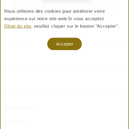
Nous utilisons des cookies pour améliorer votre
expérience sur notre site web.
Si vous acceptez
ACHETER DES PRODUITS
Objet du site
, veuillez cliquer sur le bouton "Accepter".
INFO
Warning: Undefined variable $shop_official_enable
RETOUR
SUIVANT
Accepter
LIST
in /virtual/htdocs/pro/taisei-shiki.jp/cms/wp-
content/themes/taisei-
shiki/templates/layouts/header.php on line 357
© 2019-2026 TAISEI
INFORMATION
PRODUCT