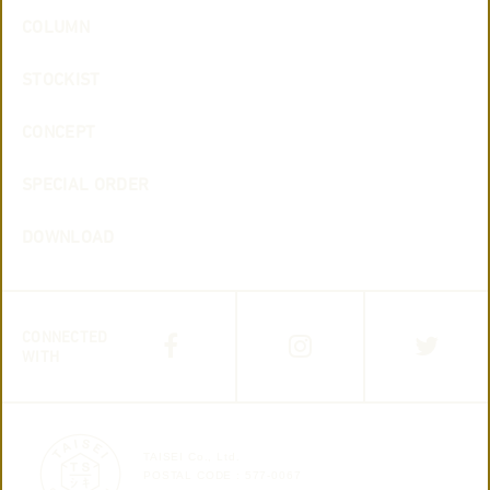
COLUMN
STOCKIST
CONCEPT
SPECIAL ORDER
DOWNLOAD
CONNECTED
WITH
TAISEI Co., Ltd.
POSTAL CODE : 577-0067