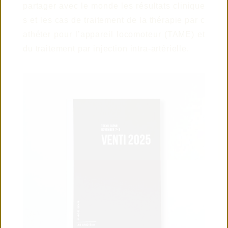
partager avec le monde les résultats clinique
© 2019 TAISEI
s et les cas de traitement de la thérapie par c
athéter pour l’appareil locomoteur (TAME) et
du traitement par injection intra-artérielle.
CONTACT US
CONNECTED
WITH