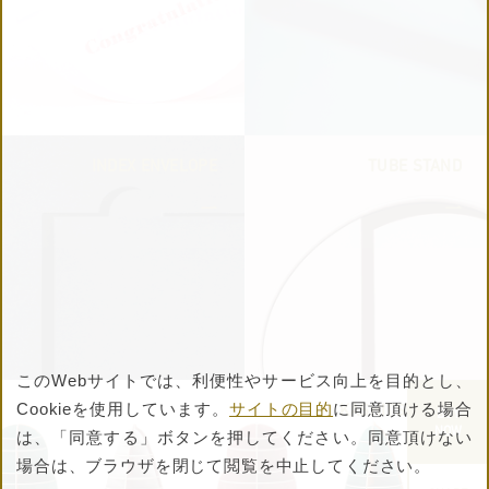
INDEX ENVELOPE
TUBE STAND
商品を購入する
このWebサイトでは、利便性やサービス向上を目的とし、
Cookieを使用しています。
サイトの目的
に同意頂ける場合
KASHITSU SHIKI
BUY
公式通販ストア
NOW
は、
「同意する」ボタンを押してください。同意頂けない
TSストア
で購入する
場合は、ブラウザを閉じて閲覧を中止してください。