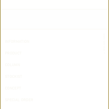
© 2019-2026 TAISEI
INFORMATION
PRODUCT
COLUMN
STOCKIST
CONCEPT
SPECIAL ORDER