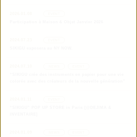
© 2019 TAISEI
2026.01.08
EVENT
Participation à Maison & Objet Janvier 2026
2024.07.23
EVENT
SIKIGU exposera au NY NOW.
2024.07.10
CONTACT US
NEWS
EVENT
“SIKIGU crée des instruments en papier pour une vie
colorée avec des créateurs de la nouvelle génération”
2024.01.11
EVENT
CONNECTED
“SIKIGU” POP UP STORE in Paris [@DEJIMA &
WITH
INVENTAIRE]
2024.01.09
NEWS
EVENT