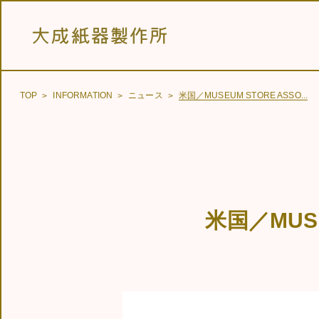
TOP
INFORMATION
ニュース
米国／MUSEUM STORE ASSO...
米国／MUSE