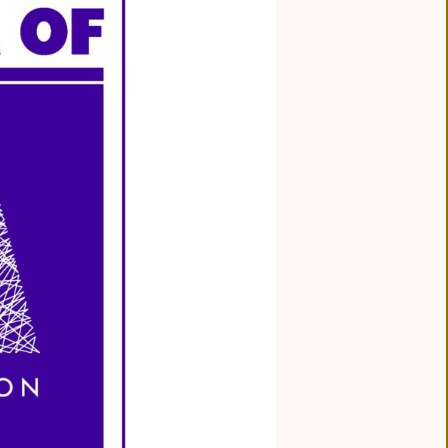
 ORDER
AD