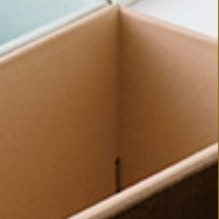
 ORDER
AD