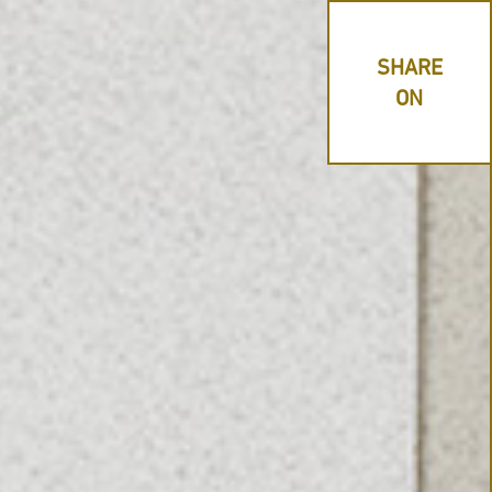
SHARE
ON