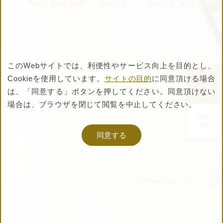
このWebサイトでは、利便性やサービス向上を目的とし、
Cookieを使用しています。
サイトの目的
に同意頂ける場合
商品を購入する
BUY
NOW
は、
「同意する」ボタンを押してください。同意頂けない
（FOLD-UP CARD）
場合は、ブラウザを閉じて閲覧を中止してください。
SHARE
ON
同意する
TS STORE
で購入する
ページリンクをコピー
キナリノ
で購入する