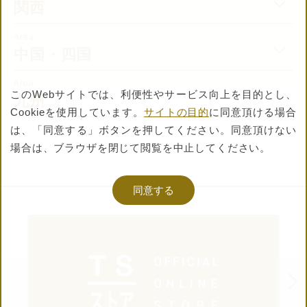
関西
WITH
Area
中国・四国
商品を購入する
Area
このWebサイトでは、利便性やサービス向上を目的とし、
九州
Cookieを使用しています。
サイトの目的
に同意頂ける場合
公式通販ストア
は、
「同意する」ボタンを押してください。同意頂けない
TSストア
で購入する
場合は、ブラウザを閉じて閲覧を中止してください。
キナリノ
で購入する
同意する
楽天市場
で購入する
Amazon
で購入する