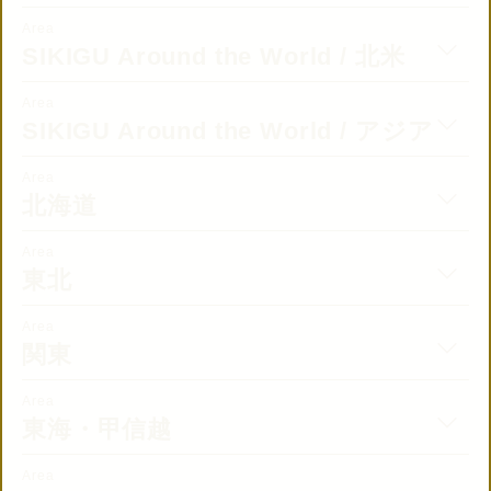
© 2019 TAISEI
Area
SIKIGU Around the World / 北米
Area
SIKIGU Around the World / アジア
TAISEI SHIKI STORE
Area
北海道
Area
IN OTHER
STORES
東北
Area
関東
CONTACT US
Area
東海・甲信越
Area
CONNECTED