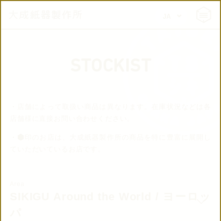
FR
JA
INFORMATION
EN
PRODUCT
FR
STOCKIST
COLUMN
・店舗によって取扱い商品は異なります。在庫状況などは各
STOCKIST
店舗様に直接お問い合わせください。
・
印のお店は、大成紙器製作所の商品を特に豊富に展開し
CONCEPT
ていただいているお店です。
SPECIAL ORDER
Area
SIKIGU Around the World / ヨーロッ
DOWNLOAD
パ