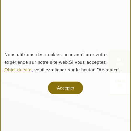
Nous utilisons des cookies pour améliorer votre
BUY
expérience sur notre site web.
Si vous acceptez
NOW
ACHETER DES PRODUITS
Objet du site
, veuillez cliquer sur le bouton "Accepter".
（PULL SHELF）
SHARE
ON
Accepter
OFFICIAL ONLINE STORE
ページリンクをコピー
TS STORE